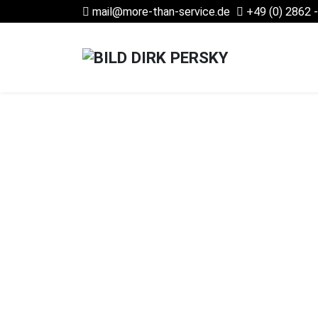
​
mail@more-than-service.de
+49 (0) 2862 
More-than-serv
More-than-service ist mehr als ein
leister. Wir bieten Ihnen Dienst­le
mit Mehrwert. Wenn mal etwas nich
wir für Sie einen Boxen­stopp ein
schnellstmöglich: Persönlich und u
✅ Wir sind Anwender der DGB-/GVP