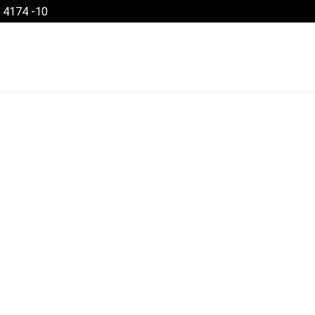
- 4174 -10
ice
 Personal­dienst­
istungen und Services
t rund läuft, legen
 und kümmern uns
nkompliziert.
-Tarifverträge.