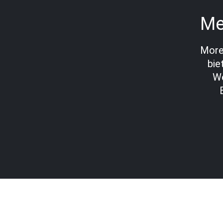
Me
More-
bie
We